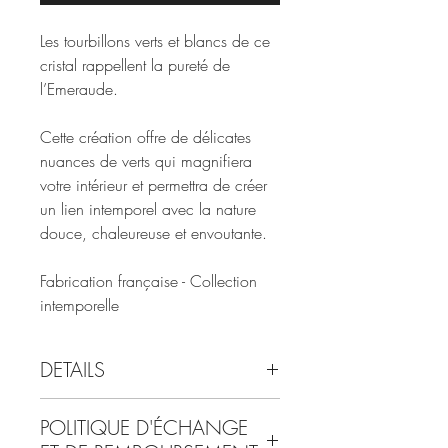
Les tourbillons verts et blancs de ce 
cristal rappellent la pureté de 
l’Emeraude.
Cette création offre de délicates 
nuances de verts qui magnifiera 
votre intérieur et permettra de créer 
un lien intemporel avec la nature 
douce, chaleureuse et envoutante.
Fabrication française - Collection 
intemporelle
DETAILS
Vase en cristal soufflé à la bouche
POLITIQUE D'ÉCHANGE
Longueur x Hauteur x 