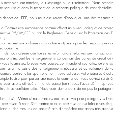
s acceptez leur transfert, leur stockage ou leur traitement. Nous prendro
e sécurité et dans le respect de la présente politique de confidentialité 
n dehors de l'EEE, nous nous assurerons d’appliquer l’une des mesures 
par la Commission européenne comme offrant un niveau adéquat de protec
irective 95/46/CE ou par le Règlement Général sur la Protection des 
s) ;
onformément aux « clauses contractuelles types » pour les responsables d
 européenne.
in de nous assurer que toutes les informations relatives aux transactions
ormations incluent les renseignements concernant des cartes de crédit ou
 vous fournissez lorsque vous passez commande et souhaitez qu’elle soi
senti avant la saisie des renseignements nécessaires au traitement de vo
 compte Louise telles que votre nom, votre adresse, votre adresse électr
 compte Louise pour passer une nouvelle commande, vous devrez saisir 
s vous avons attribué un mot de passe (ou si vous l'avez défini) qui vo
maintenir sa confidentialité. Nous vous demandons de ne pas le partager
otalement sûr. Même si nous mettons tout en œuvre pour protéger vos Do
ansmises à notre Site Internet et toute transmission est faite à vos risq
trictes et des mesures de sécurité afin d'empêcher tout accès non autoris