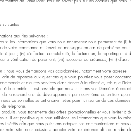
permettant de l'améliorer. Pour en savoir plus sur les cookies que nous ut
 suivantes :
ations aux fins suivantes :
 vous: les informations que vous nous transmettez nous permettent de (i) 
on de votre commande et l’envoi de messages en cas de problème pour l
 à jour ; (iv) d’effectuer comptabilité, la facturation, le reporting et à d
ou autre vérification de paiement; (vii) recouvrer de créances; (viii) d’assur
ndeur : nous vous demandons vos coordonnées, notamment votre adresse
, afin de répondre aux questions que vous pourriez vous poser concerna
 commande et d'autres services d'assistance à la clientèle, tels que l'iden
e à la clientèle, il est possible que nous utilisions vos Données à carac
s, de la recherche et du développement par nous-même ou un tiers que 
onnées personnelles seront anonymisées pour l'utilisation de ces données
o de téléphone.
 produits, vous transmettre des offres promotionnelles et vous inviter à d
s. Il est possible que nous utilisions les informations que vous fourniss
 vos intérêts afin que nous puissions adapter nos communications et nous 
itez notre site, nous puissions adapter votre expérience afin de rendre pl