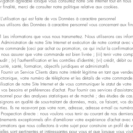
vigation agréable lorsque vous consultez notre Site Internet tout en nous 
ur finalité, merci de consulter notre
politique relative aux cookies
.
 L’utilisation qui est faite de vos Données à caractère personnel
us utilisons des Données à caractère personnel vous concernant aux fins
1 Les informations que vous nous transmettez. Nous utiliserons ces inform
) Administration de notre Site Internet et exécution de notre contrat avec
tre commande (ceci par achat ou promotion, ce qui inclut la confirmati
i) nous assurer que votre commande est bien livrée ; (iii) tenir votre compte
audit ; (v) l'authentification et les contrôles d'identité; (vi) crédit, débit 
curité, santé, formation, objectifs juridiques et administratifs
) Fournir un Service Clients dans notre intérêt légitime en tant que ve
ectronique, votre numéro de téléphone et les détails de votre commande
utilisation de notre Site Internet et de vous communiquer le statut de votre
 vos besoins et préférences d'achat. Pour fournir ces services d'assistanc
rsonnel pour des analyses statistiques et de marché ; des études de ca
signons en qualité de sous-traitant de données, mais, ce faisant, vos d
rties. Ils ne recevront pas votre nom, adresse, adresse e-mail ou numér
) Prospection directe : nous voulons vous tenir au courant de nos derniers
énements exceptionnels afin d'améliorer votre expérience d'achat avec nou
formations que nous collectons à votre sujet pour construire un profil de
’elles sont pertinentes et intéressantes pour vous et que lorsque vous vis