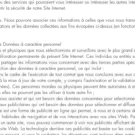
ou des services qui pourraient vous intéresser ou intéresser les autres int
ir la sécurité de notre Site Internet.
. Nous pouvons associer ces informations à celles que vous nous trans
ations et les données collectées aux fins évoquées ci-dessus (en fonctio
os Données à caractère personnel
et physiques que nous sélectionnons et surveillons avec le plus grand s
ioration permanente du présent Site Internet. Ces individus ou entités s
rtager les informations vous concernant avec des tierces parties spéc
tion des données à caractère personnel, ce qui inclut :
ans le cadre de l’exécution de tout contrat que nous concluons avec eux
la mise à jour de votre compte, y compris l’autorisation et la validatio
données). Ces personnes morales ou physiques peuvent être autorisées à a
les ne pourront pas les utiliser à toute autre fin ;
ous assister et qui ont besoin des données concernées pour sélectionner
eaux publicitaires qui ont besoin des données pour sélectionner et diffus
e est une forme de publicité en ligne qui permet, à nous et à certains 
os habitudes de navigation et de vos interactions avec nos sites Web. P
un autre site, vous pouvez commencer à voir nos publicités affichant de
site Web. La technologie derrière ces publicités est basée sur les cooki
us pouvez, si vous le souhaitez, les désactiver, sont incluses dans notr