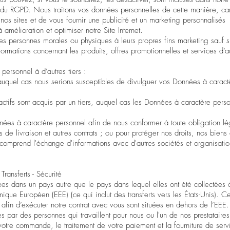
e du RGPD. Nous traitons vos données personnelles de cette manière, car 
 nos sites et de vous fournir une publicité et un marketing personnalisés 
amélioration et optimiser notre Site Internet.
s personnes morales ou physiques à leurs propres fins marketing sauf s
ormations concernant les produits, offres promotionnelles et services d’a
rsonnel à d’autres tiers :
 auquel cas nous serions susceptibles de divulguer vos Données à caract
es actifs sont acquis par un tiers, auquel cas les Données à caractère pers
nées à caractère personnel afin de nous conformer à toute obligation lé
s de livraison
et autres contrats ; ou pour protéger nos droits, nos biens 
la comprend l'échange d'informations avec d'autres sociétés et organisati
ransferts - Sécurité
s dans un pays autre que le pays dans lequel elles ont été collectées à
ique Européen (EEE) (ce qui inclut des transferts vers les États-Unis). Ces
 afin d’exécuter notre contrat avec vous sont situées en dehors de l’EEE.
s par des personnes qui travaillent pour nous ou l'un de nos prestataire
otre commande, le traitement de votre paiement et la fourniture de serv