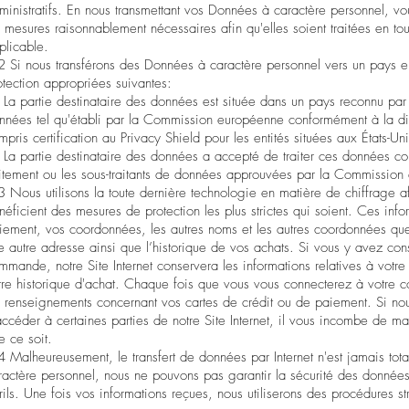
ministratifs. En nous transmettant vos Données à caractère personnel, vou
s mesures raisonnablement nécessaires afin qu'elles soient traitées en tout
plicable.
2 Si nous transférons des Données à caractère personnel vers un pays e
otection appropriées suivantes:
) La partie destinataire des données est située dans un pays reconnu 
nnées tel qu'établi par la Commission européenne conformément à la d
mpris certification au Privacy Shield pour les entités situées aux États-Uni
) La partie destinataire des données a accepté de traiter ces données c
aitement ou les sous-traitants de données approuvées par la Commission
3 Nous utilisons la toute dernière technologie en matière de chiffrage af
néficient des mesures de protection les plus strictes qui soient. Ces inf
iement, vos coordonnées, les autres noms et les autres coordonnées que
e autre adresse ainsi que l’historique de vos achats. Si vous y avez con
mmande, notre Site Internet conservera les informations relatives à votre
tre historique d'achat. Chaque fois que vous vous connecterez à votre
s renseignements concernant vos cartes de crédit ou de paiement. Si nou
accéder à certaines parties de notre Site Internet, il vous incombe de 
e ce soit.
4 Malheureusement, le transfert de données par Internet n'est jamais t
ractère personnel, nous ne pouvons pas garantir la sécurité des données tr
rils. Une fois vos informations reçues, nous utiliserons des procédures s