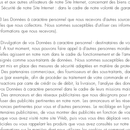
us et aux autres utilisateurs de notre Site Internet, concernant des biens 
) Sécurité de notre Site Internet : dans le cadre de notre volonté de garant
3 Les Données à caractère personnel que nous recevons d'autres sources
lles que nous collectons. Nous sommes susceptibles d'utiliser ces inform
informations que nous recevons).
 Divulgation de vos Données à caractère personnel - destinataires de v
1 À tout moment, nous pouvons faire appel à d’autres personnes morales 
’elles agissent en notre nom dans le cadre du fonctionnement et de l’amél
signés comme sous-traitants de données. Nous sommes susceptibles de pa
ant mis en place des mesures de sécurité adaptées en matière de protec
) Des partenaires commerciaux, des fournisseurs et des sous-traitants, d
us (par exemple, afin de procéder au traitement de votre commande et à 
ansactions par carte de crédit ou de débit, la livraison, l'analyse des 
vos Données à caractère personnel dans le cadre de leurs missions mais el
) Des annonceurs et des réseaux publicitaires que nous désignons pour n
ffuser des publicités pertinentes en notre nom. Les annonceurs et les rés
nonces pertinentes pour vous et d'autres personnes. Le reciblage en lign
rtenaires publicitaires, de vous montrer des publicités en fonction de v
rsque vous avez visité notre site Web, puis vous vous êtes déplacé vers 
éciales ou vous rappelant les produits que vous avez consultés sur notre 
informations sur la manière dont nous utilisons les cookies et comment vo