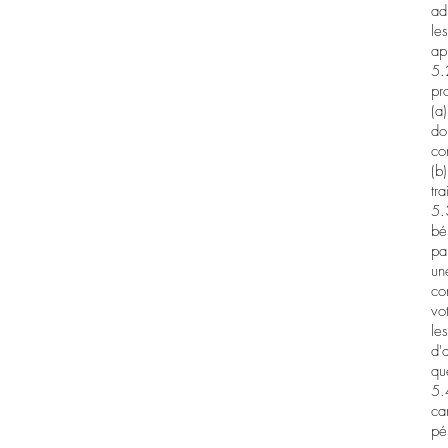
ad
le
ap
5.
pr
(a
do
co
(b
tr
5.
bé
pa
un
co
vo
le
d'
qu
5.
ca
pé