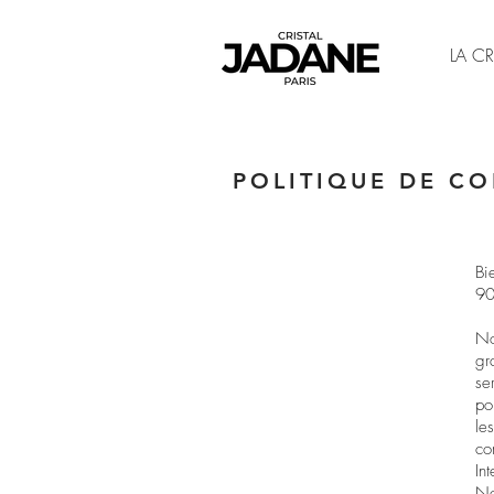
LA CR
POLITIQUE DE CO
Bi
90
No
gr
se
po
le
co
In
No