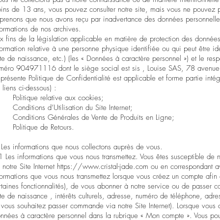
ins de 13 ans, vous pouvez consulter notre site, mais vous ne pouvez p
prenons que nous avons reçu par inadvertance des données personnelles 
formations de nos archives.
x fins de la législation applicable en matière de protection des donnée
formation relative à une personne physique identifiée ou qui peut être 
te de naissance, etc.) (les « Données à caractère personnel ») et le res
méro 904971116 dont le siège social est sis , Louise SAS, 78 avenu
 présente Politique de Confidentialité est applicable et forme partie intég
s liens ci-dessous) :
-
Politique relative aux cookies
;
-
Conditions d’Utilisation du Site Internet
;
-
Conditions Générales de Vente de Produits en Ligne
;
-
Politique de Retours
.
 Les informations que nous collectons auprès de vous.
1 Les informations que vous nous transmettez. Vous êtes susceptible de n
r notre Site Internet
https://
www.cristal-jade.com
ou en correspondant av
formations que vous nous transmettez lorsque vous créez un compte afin d'ut
rtaines fonctionnalités), de vous abonner à notre service ou de passer c
te de naissance , intérêts culturels, adresse, numéro de téléphone, adre
i vous souhaitez passer commande via notre Site Internet). Lorsque vous cr
nnées à caractère personnel dans la rubrique « Mon compte ». Vous pouv