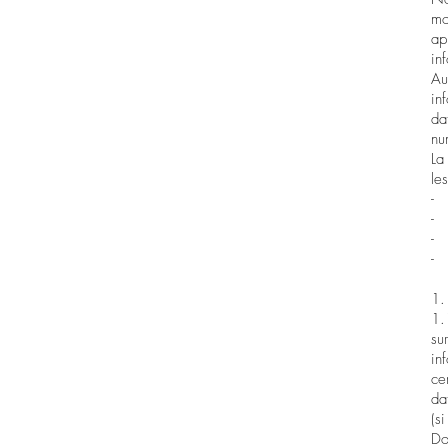
mo
ap
in
Au
in
da
nu
La
le
1.
1.
su
in
ce
da
(s
Do