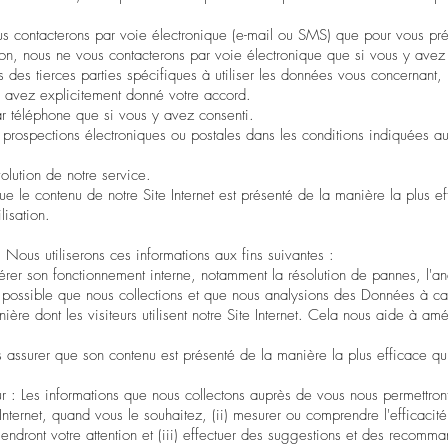
ous contacterons par voie électronique (e-mail ou SMS) que pour vous pr
on, nous ne vous contacterons par voie électronique que si vous y avez
s des tierces parties spécifiques à utiliser les données vous concernant,
us avez explicitement donné votre accord.
r téléphone que si vous y avez consenti.
prospections électroniques ou postales dans les conditions indiquées a
olution de notre service.
ue le contenu de notre Site Internet est présenté de la manière la plus ef
lisation.
Nous utiliserons ces informations aux fins suivantes :
t gérer son fonctionnement interne, notamment la résolution de pannes, l'a
st possible que nous collections et que nous analysions des Données à ca
nière dont les visiteurs utilisent notre Site Internet. Cela nous aide à amé
ous assurer que son contenu est présenté de la manière la plus efficace qui
ur : Les informations que nous collectons auprès de vous nous permettront
e Internet, quand vous le souhaitez, (ii) mesurer ou comprendre l'efficacit
endront votre attention et (iii) effectuer des suggestions et des recomma