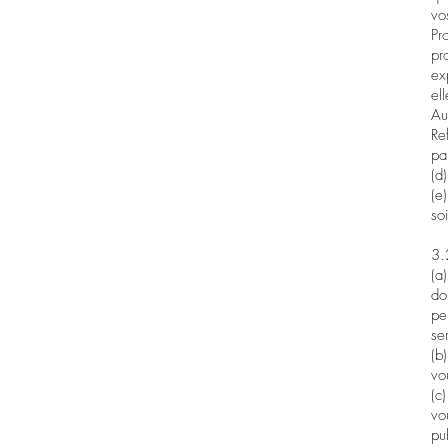
vo
Pr
pr
ex
el
Au
Re
pa
(d
(e
so
3.
(a
do
pe
se
(b
vo
(c
vo
pu