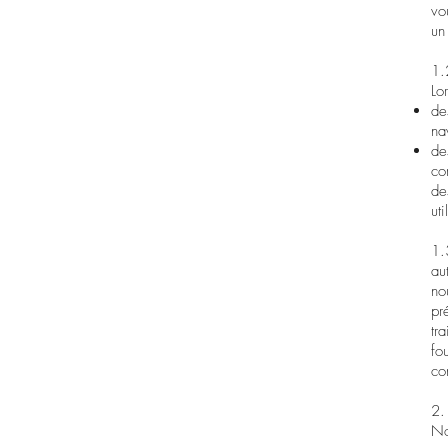
vo
un
1.
Lo
de
na
de
co
de
ut
1.
au
no
pr
tr
fo
co
2.
No