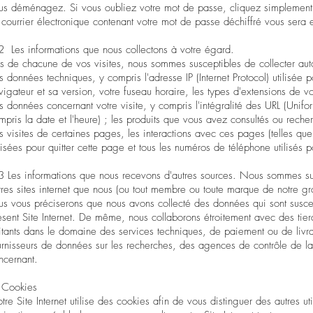
us déménagez. Si vous oubliez votre mot de passe, cliquez simplement s
 courrier électronique contenant votre mot de passe déchiffré vous sera e
2 Les informations que nous collectons à votre égard.
rs de chacune de vos visites, nous sommes susceptibles de collecter au
s données techniques, y compris l'adresse IP (Internet Protocol) utilisée 
vigateur et sa version, votre fuseau horaire, les types d'extensions de vot
s données concernant votre visite, y compris l'intégralité des URL (Unifor
mpris la date et l'heure) ; les produits que vous avez consultés ou rech
s visites de certaines pages, les interactions avec ces pages (telles que 
ilisées pour quitter cette page et tous les numéros de téléphone utilisés p
3 Les informations que nous recevons d'autres sources. Nous sommes susc
tres sites internet que nous (ou tout membre ou toute marque de notre g
us vous préciserons que nous avons collecté des données qui sont suscep
ésent Site Internet. De même, nous collaborons étroitement avec des tie
aitants dans le domaine des services techniques, de paiement ou de livra
urnisseurs de données sur les recherches, des agences de contrôle de la 
ncernant.
 Cookies
tre Site Internet utilise des cookies afin de vous distinguer des autres 