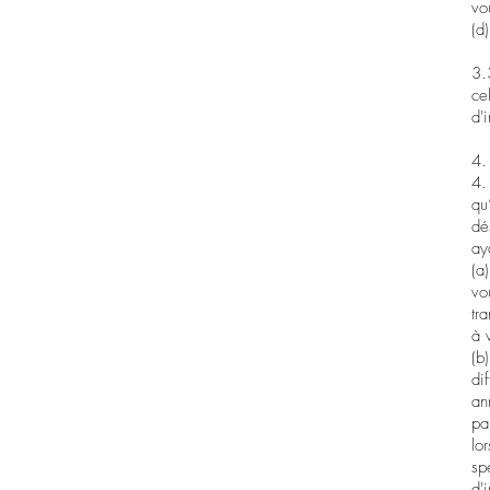
vo
(d
3.
ce
d'
4.
4.
qu
dé
ay
(a
vo
tr
à 
(b
di
an
pa
lo
sp
d'