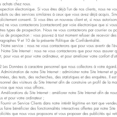
s achats chez nous.
ospection électronique. Si vous êtes déjà l'un de nos clients, nous ne v
oduits ou des services similaires à ceux que vous avez déjà acquis. Sin
plicitement consenti. Si vous êtes un nouveau client et, si nous autorison
les) ne vous contacterons (contacteront) par voie électronique que si vo
tres types de prospection. Nous ne vous contacterons par courrier ou pa
fus de prospection : vous pouvez à tout moment refuser de recevoir des 
ragraphes 9 et 10 de la présente Politique de Confidentialité.
) Notre service : nous ne vous contacterons que pour vous avertir de l'év
) Notre Site Internet : nous ne vous contacterons que pour nous assurer q
it, pour vous et pour votre ordinateur, et pour améliorer votre confort d’uti
2 Les Données à caractère personnel que nous collectons à votre égard. 
) Administration de notre Site Internet : administrer notre Site Internet e
nnées, des tests, des recherches, des statistiques et des enquêtes. Il e
rsonnel des visiteurs du Site Internet afin de construire un profil de la ma
rvice que nous vous offrons.
) Améliorations du Site Internet : améliorer notre Site Internet afin de n
us et pour votre ordinateur ;
) Fournir un Service Clients dans notre intérêt légitime en tant que vende
us faire bénéficier des fonctionnalités interactives offertes par notre Sit
blicités que nous vous proposons et vous proposer des publicités qui reti