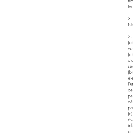
na
le
3.
No
3.
(a
vo
(i
d’
sé
(b
él
l’
de
pe
dé
pa
(c
év
in
qu