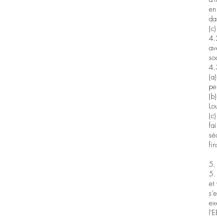
en
da
(c
4.
av
so
4.
(a
pe
(b
Lo
(c
fa
sé
fi
5.
5.
et
s’
ex
l'