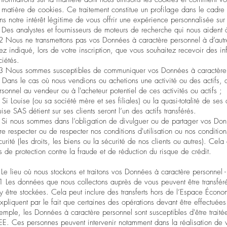
 matière de cookies
. Ce traitement constitue un profilage dans le cadr
ns notre intérêt légitime de vous offrir une expérience personnalisée sur
) Des analystes et fournisseurs de moteurs de recherche qui nous aident à 
2 Nous ne transmettons pas vos Données à caractère personnel à d’autre
ez indiqué, lors de votre inscription, que vous souhaitez recevoir des inf
ciétés.
3 Nous sommes susceptibles de communiquer vos Données à caractère pe
) Dans le cas où nous vendions ou achetions une activité ou des actifs,
rsonnel au vendeur ou à l'acheteur potentiel de ces activités ou actifs ;
) Si Louise (ou sa société mère et ses filiales) ou la quasi-totalité de s
uise SAS détient sur ses clients seront l’un des actifs transférés.
) Si nous sommes dans l’obligation de divulguer ou de partager vos Don
ire respecter ou de respecter nos
conditions d'utilisation
ou nos
condition
curité (les droits, les biens ou la sécurité de nos clients ou autres). Ce
ns de protection contre la fraude et de réduction du risque de crédit.
 Le lieu où nous stockons et traitons vos Données à caractère personnel - T
1 Les données que nous collectons auprès de vous peuvent être transférée
 y être stockées. Cela peut inclure des transferts hors de l’Espace Économ
expliquent par le fait que certaines des opérations devant être effectuées
emple, les Données à caractère personnel sont susceptibles d'être traitée
EEE. Ces personnes peuvent intervenir notamment dans la réalisation de v