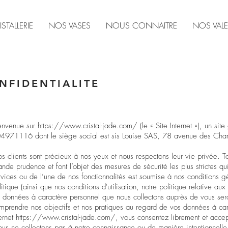
ISTALLERIE
NOS VASES
NOUS CONNAITRE
NOS VAL
NFIDENTIALITE
envenue sur
https://www.cristal-jade.com/
(le « Site Internet »), un s
4971116 dont le siège social est sis Louise SAS, 78 avenue des Champs
s clients sont précieux à nos yeux et nous respectons leur vie privée. T
ande prudence et font l’objet des mesures de sécurité les plus strictes qui 
rvices ou de l’une de nos fonctionnalités est soumise à nos conditions gén
litique (ainsi que nos
conditions d'utilisation
, notre
politique relative aux
s données à caractère personnel que nous collectons auprès de vous seron
mprendre nos objectifs et nos pratiques au regard de vos données à carac
ternet
https://www.cristal-jade.com/
,
vous consentez librement et acce
us ne collectons pas à notre connaissance ou de manière intentionnell