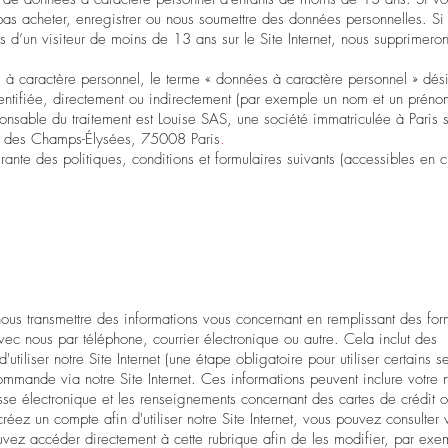
as acheter, enregistrer ou nous soumettre des données personnelles. Si
d’un visiteur de moins de 13 ans sur le Site Internet, nous supprimero
s à caractère personnel, le terme « données à caractère personnel » dés
identifiée, directement ou indirectement (par exemple un nom et un prén
ponsable du traitement est
Louise SAS, une société immatriculée à Paris 
e des Champs-
Élysée
s, 75008 Paris
.
rante des politiques, conditions et formulaires suivants (accessibles en c
ous transmettre des informations vous concernant en remplissant des for
ec nous par téléphone, courrier électronique ou autre. Cela inclut des
iliser notre Site Internet (une étape obligatoire pour utiliser certains se
ommande via notre Site Internet. Ces informations peuvent inclure votre
sse électronique et les renseignements concernant des cartes de crédit 
éez un compte afin d'utiliser notre Site Internet, vous pouvez consulter 
ez accéder directement à cette rubrique afin de les modifier, par exe