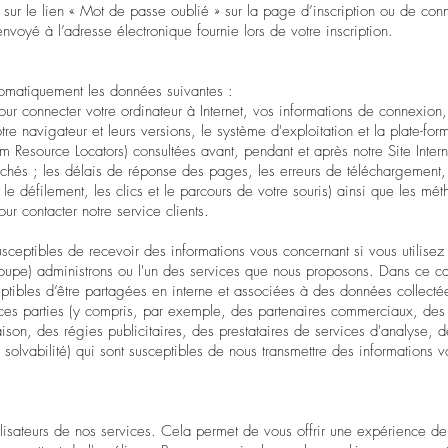
ur le lien « Mot de passe oublié » sur la page d’inscription ou de con
nvoyé à l’adresse électronique fournie lors de votre inscription.
tomatiquement les données suivantes :
pour connecter votre ordinateur à Internet, vos informations de connexion
re navigateur et leurs versions, le système d'exploitation et la plate-form
m Resource Locators) consultées avant, pendant et après notre Site Intern
erchés ; les délais de réponse des pages, les erreurs de téléchargement,
le défilement, les clics et le parcours de votre souris) ainsi que les mé
our contacter notre service clients.
eptibles de recevoir des informations vous concernant si vous utilisez 
roupe) administrons ou l'un des services que nous proposons. Dans ce ca
tibles d’être partagées en interne et associées à des données collectée
rces parties (y compris, par exemple, des partenaires commerciaux, des
ison, des régies publicitaires, des prestataires de services d'analyse, d
solvabilité) qui sont susceptibles de nous transmettre des informations v
utilisateurs de nos services. Cela permet de vous offrir une expérience de