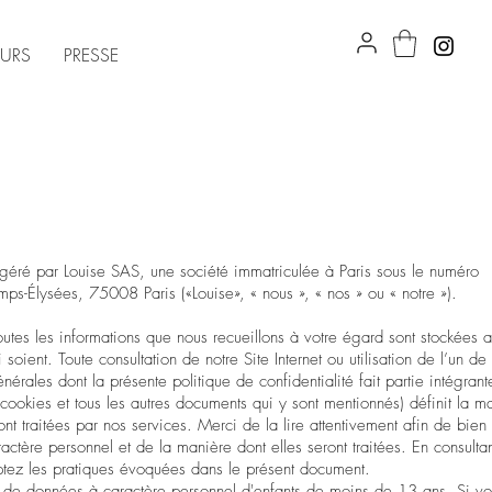
EURS
PRESSE
ite géré par Louise SAS, une société immatriculée à Paris sous le numéro
-Élysées, 75008 Paris («Louise», « nous », « nos » ou « notre »).
outes les informations que nous recueillons à votre égard sont stockées a
soient. Toute consultation de notre Site Internet ou utilisation de l’un de
érales dont la présente politique de confidentialité fait partie intégrant
 cookies
et tous les autres documents qui y sont mentionnés) définit la m
t traitées par nos services. Merci de la lire attentivement afin de bien
tère personnel et de la manière dont elles seront traitées. En consultan
ptez les pratiques évoquées dans le présent document.
e de données à caractère personnel d'enfants de moins de 13 ans. Si v